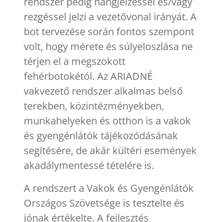
rendszer pedig hangjelzéssel és/vagy
rezgéssel jelzi a vezetővonal irányát. A
bot tervezése során fontos szempont
volt, hogy mérete és súlyeloszlása ne
térjen el a megszokott
fehérbotokétól. Az ARIADNÉ
vakvezető rendszer alkalmas belső
terekben, közintézményekben,
munkahelyeken és otthon is a vakok
és gyengénlátók tájékozódásának
segítésére, de akár kültéri események
akadálymentessé tételére is.
A rendszert a Vakok és Gyengénlátók
Országos Szövetsége is tesztelte és
jónak értékelte. A fejlesztés