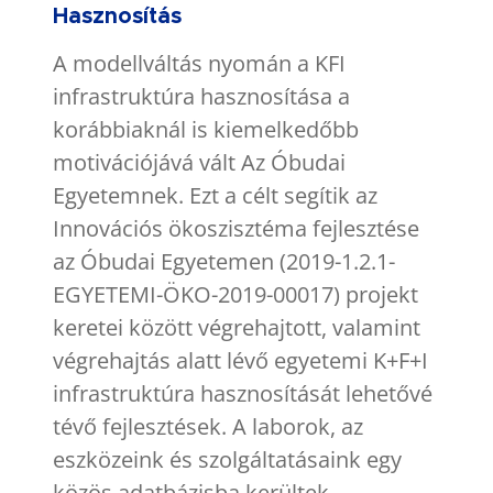
Hasznosítás
A modellváltás nyomán a KFI
infrastruktúra hasznosítása a
korábbiaknál is kiemelkedőbb
motivációjává vált Az Óbudai
Egyetemnek. Ezt a célt segítik az
Innovációs ökoszisztéma fejlesztése
az Óbudai Egyetemen (2019-1.2.1-
EGYETEMI-ÖKO-2019-00017) projekt
keretei között végrehajtott, valamint
végrehajtás alatt lévő egyetemi K+F+I
infrastruktúra hasznosítását lehetővé
tévő fejlesztések. A laborok, az
eszközeink és szolgáltatásaink egy
közös adatbázisba kerültek