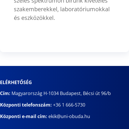
széles spektrumon bírunk kivételes
szakemberekkel, laboratóriumokkal
és eszközökkel.
ELÉRHETŐSÉG
Cím:
Magyarország H-1034 Budapest, Bécsi út 96/b
Központi telefonszám:
+36 1 666-5730
Központi e-mail cím:
ekik@uni-obuda.hu