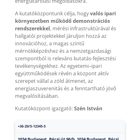
energiatárolási megoldásokra.
A kutatóközpontunk célja, hogy
valós ipari
környezetben működő demonstrációs
rendszerekkel
, mérési infrastruktúrával és
hallgatói projektekkel járuljon hozzá az
innovációhoz, a magas szintű
mérnökképzéshez és a nemzetgazdasági
szempontból is releváns kutatás-fejlesztési
tevékenységekhez. Az egyetemi–ipari
együttműködések révén a központ aktív
szerepet vállal a zöld átmenet, az
energiaszuverenitás és a fenntartható jövő
megvalósításában.
Kutatóközpont igazgató:
Szén István
+36-20/5-12345-5
1034 Budapest, Bécsi út 96/b. 1034 Budapest, Bécsi