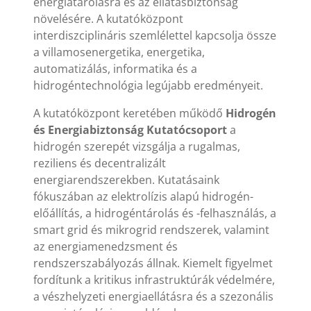
energiatárolásra és az ellátásbiztonság
növelésére. A kutatóközpont
interdiszciplináris szemlélettel kapcsolja össze
a villamosenergetika, energetika,
automatizálás, informatika és a
hidrogéntechnológia legújabb eredményeit.
A kutatóközpont keretében működő
Hidrogén
és Energiabiztonság Kutatócsoport
a
hidrogén szerepét vizsgálja a rugalmas,
reziliens és decentralizált
energiarendszerekben. Kutatásaink
fókuszában az elektrolízis alapú hidrogén-
előállítás, a hidrogéntárolás és -felhasználás, a
smart grid és mikrogrid rendszerek, valamint
az energiamenedzsment és
rendszerszabályozás állnak. Kiemelt figyelmet
fordítunk a kritikus infrastruktúrák védelmére,
a vészhelyzeti energiaellátásra és a szezonális