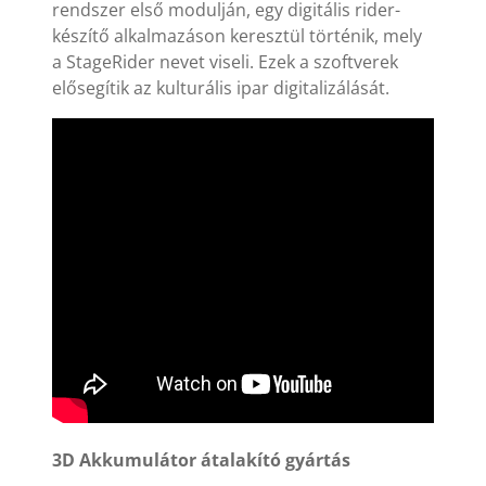
rendszer első modulján, egy digitális rider-
készítő alkalmazáson keresztül történik, mely
a StageRider nevet viseli. Ezek a szoftverek
elősegítik az kulturális ipar digitalizálását.
3D Akkumulátor átalakító gyártás