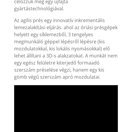
célozzuk meg egy újfajta
gyártástechnológiával.
Az agilis prés egy innovatív inkrementális
lemezalakítási eljárás. ahol az óriási présgépek
helyett egy síklemezből, 3 tengelyes
megmunkáló géppel lépésről lépésre (kis
mozdulatokkal, kis lokális nyomásokkal) elő
lehet állítani a 3D-s alakzatokat. A munkát nem
egy egész felületre kiterjedő formaadó
szerszám préselése végzi, hanem egy kis
gömb végű szerszám apró mozdulatai.