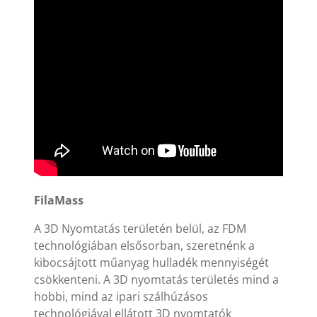
FilaMass
A 3D Nyomtatás területén belül, az FDM
technológiában elsősorban, szeretnénk a
kibocsájtott műanyag hulladék mennyiségét
csökkenteni. A 3D nyomtatás területés mind a
hobbi, mind az ipari szálhúzásos
technológiával ellátott 3D nyomtatók