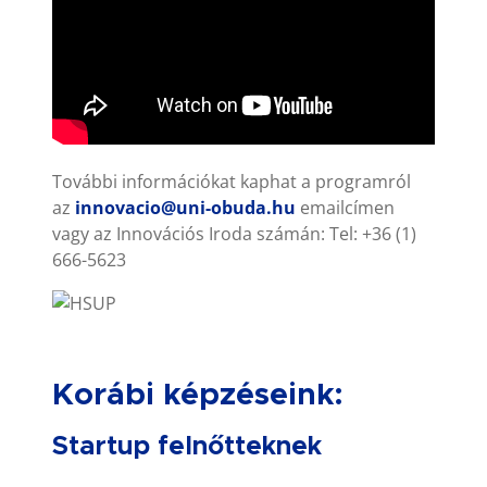
További információkat kaphat a programról
az
innovacio@uni-obuda.hu
emailcímen
vagy az Innovációs Iroda számán: Tel: +36 (1)
666-5623
Korábi képzéseink:
Startup felnőtteknek