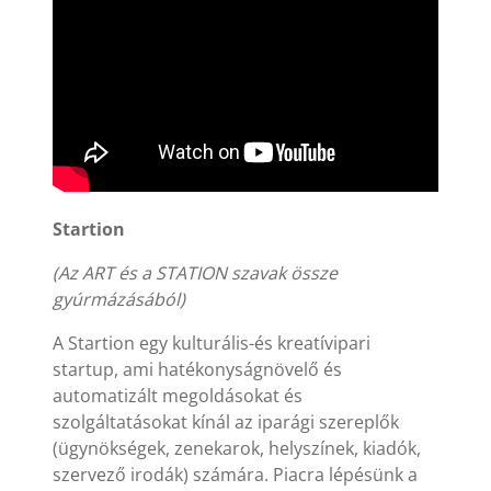
Startion
(Az ART és a STATION szavak össze
gyúrmázásából)
A Startion egy kulturális-és kreatívipari
startup, ami hatékonyságnövelő és
automatizált megoldásokat és
szolgáltatásokat kínál az iparági szereplők
(ügynökségek, zenekarok, helyszínek, kiadók,
szervező irodák) számára. Piacra lépésünk a