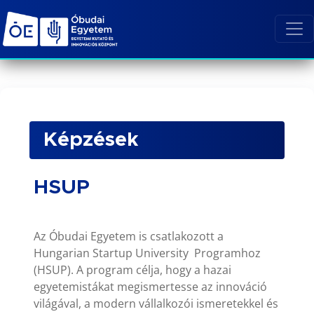
Képzések
HSUP
Az Óbudai Egyetem is csatlakozott a
Hungarian Startup University Programhoz
(HSUP). A program célja, hogy a hazai
egyetemistákat megismertesse az innováció
világával, a modern vállalkozói ismeretekkel és