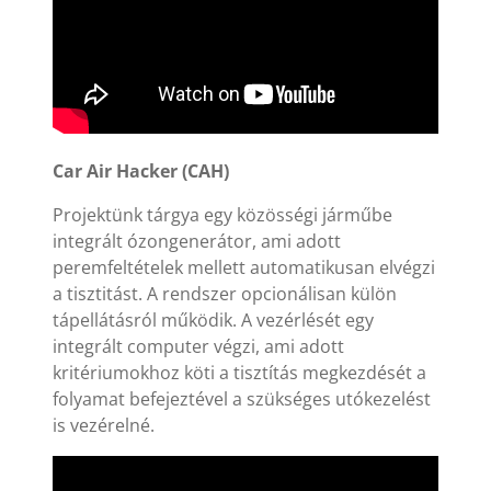
Car Air Hacker (CAH)
Projektünk tárgya egy közösségi járműbe
integrált ózongenerátor, ami adott
peremfeltételek mellett automatikusan elvégzi
a tisztitást. A rendszer opcionálisan külön
tápellátásról működik. A vezérlését egy
integrált computer végzi, ami adott
kritériumokhoz köti a tisztítás megkezdését a
folyamat befejeztével a szükséges utókezelést
is vezérelné.