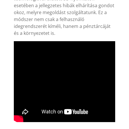
esetében a jellegzetes hibák elhárítása gondot
okoz, melyre megoldást szolgáltatunk. Ez a
módszer nem csak a felhasználó
idegrendszerét kíméli, hanem a pénztárcáját
és a környezetet is.