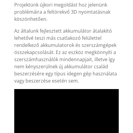
Projektünk újkori megoldást hoz jelenünk
problémáira a feltörekvő 3D nyomtatásnak
köszönhetően.
Az általunk fejlesztett akkumulátor átalakító
lehetővé teszi más csatlakozó felülettel
rendelkező akkumulatorok és szerszámgépek
összekapcsolását. Ez az eszköz megkönnyíti a
szerszámhasználók mindennapjait, illetve így
nem kényszerülnek új akkumulátor család
beszerzésére egy típus idegen gép használata
vagy beszerzése esetén sem.