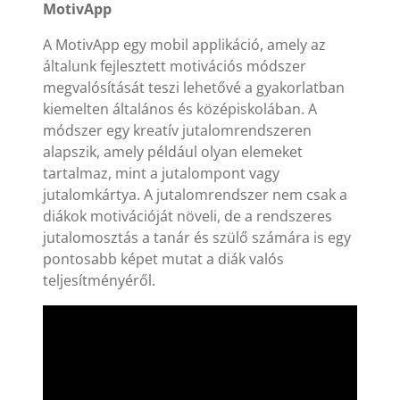
MotivApp
A MotivApp egy mobil applikáció, amely az
általunk fejlesztett motivációs módszer
megvalósítását teszi lehetővé a gyakorlatban
kiemelten általános és középiskolában. A
módszer egy kreatív jutalomrendszeren
alapszik, amely például olyan elemeket
tartalmaz, mint a jutalompont vagy
jutalomkártya. A jutalomrendszer nem csak a
diákok motivációját növeli, de a rendszeres
jutalomosztás a tanár és szülő számára is egy
pontosabb képet mutat a diák valós
teljesítményéről.