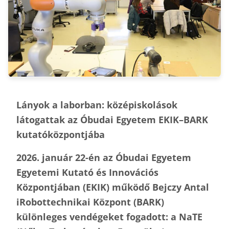
Lányok a laborban: k
ö
z
é
piskolások
látogattak az Óbudai Egyetem EKIK–BARK
kutat
ó
k
ö
zpontjába
2026. január 22-
é
n az Óbudai Egyetem
Egyetemi Kutató é
s Innov
áci
ó
s
K
ö
zpontjában (EKIK) műk
ö
dő Bejczy Antal
iRobottechnikai K
ö
zpont (BARK)
kül
ö
nleges vend
é
geket fogadott: a NaTE