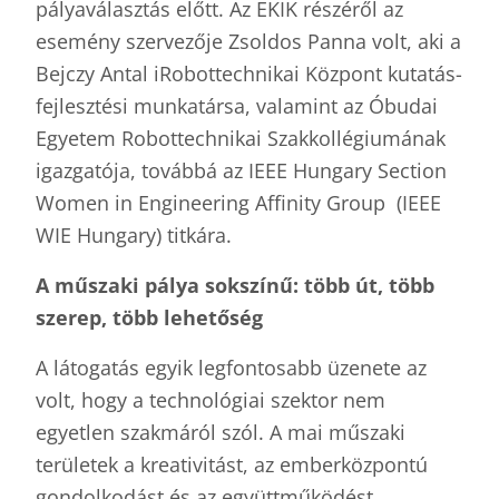
pályaválasztás előtt. Az EKIK részéről az
esemény szervezője Zsoldos Panna volt, aki a
Bejczy Antal iRobottechnikai Központ kutatás-
fejlesztési munkatársa, valamint az Óbudai
Egyetem Robottechnikai Szakkollégiumának
igazgatója, továbbá az IEEE Hungary Section
Women in Engineering Affinity Group (IEEE
WIE Hungary) titkára.
A műszaki pálya sokszínű: t
ö
bb út, t
ö
bb
szerep, t
ö
bb lehetős
é
g
A látogatás egyik legfontosabb üzenete az
volt, hogy a technológiai szektor nem
egyetlen szakmáról szól. A mai műszaki
területek a kreativitást, az emberközpontú
gondolkodást és az együttműködést