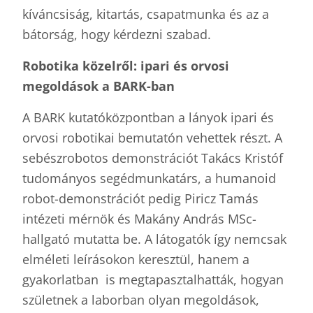
kíváncsiság, kitartás, csapatmunka és az a
bátorság, hogy kérdezni szabad.
Robotika k
ö
zelr
ől: ipari
é
s orvosi
megoldások a BARK-ban
A BARK kutatóközpontban a lányok ipari és
orvosi robotikai bemutatón vehettek részt. A
sebészrobotos demonstrációt Takács Kristóf
tudományos segédmunkatárs, a humanoid
robot-demonstrációt pedig Piricz Tamás
intézeti mérnök és Makány András MSc-
hallgató mutatta be. A látogatók így nemcsak
elméleti leírásokon keresztül, hanem a
gyakorlatban is megtapasztalhatták, hogyan
születnek a laborban olyan megoldások,