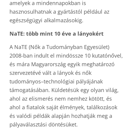
amelyek a mindennapokban is
hasznosulhatnak a gyártástól például az
egészségügyi alkalmazásokig.
NaTE: t
ö
bb mint 10
é
ve a l
ányok
é
rt
A NaTE (Nők a Tudományban Egyesület)
2008-ban indult el mindössze 10 kutatónővel,
és mára Magyarország egyik meghatározó
szervezetévé vált a lányok és nők
tudományos–technológiai pályájának
támogatásában. Küldetésük egy olyan világ,
ahol az elismerés nem nemhez kötött, és
ahol a fiatalok saját élmények, találkozások
és valódi példák alapján hozhatják meg a
pályaválasztási döntésüket.