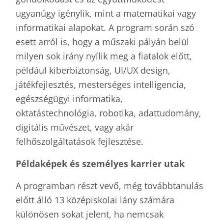
ugyanúgy igénylik, mint a matematikai vagy
informatikai alapokat. A program során szó
esett arról is, hogy a műszaki pályán belül
milyen sok irány nyílik meg a fiatalok előtt,
például kiberbiztonság, UI/UX design,
játékfejlesztés, mesterséges intelligencia,
egészségügyi informatika,
oktatástechnológia, robotika, adattudomány,
digitális művészet, vagy akár
felhőszolgáltatások fejlesztése.
P
é
ldak
é
pek
é
s szem
é
lyes karrier utak
A programban részt vevő, még továbbtanulás
előtt álló 13 középiskolai lány számára
különösen sokat jelent, ha nemcsak