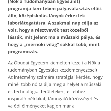
(Nők a Tudományban Egyesület)
programja keret
é
ben pályaválasztá
s el
ő
tt
áll
ó
, k
ö
z
é
piskolá
s l
ányok
é
rkeztek
laborlátogatá
sra. A
szakmai
nap c
é
lja az
volt, hogy a r
é
sztvevők testk
ö
zelből
lássák, mit jelent ma a műszaki pálya,
é
s
hogy a „m
é
rn
ö
ki világ” sokkal t
ö
bb, mint
programozá
s.
Az Óbudai Egyetem kiemelten kezeli a Nők a
tudományban Egyesület kezdeményezéseit.
Az intézmény számára stratégiai kérdés, hogy
minél több nő találja meg a helyét a műszaki
és technológiai területeken, és ehhez
inspiráló példákat, támogató közösséget és
valódi élményeket kapjon már a