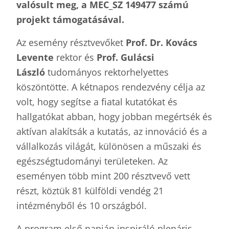
valósult meg, a MEC_SZ 149477 számú
projekt támogatásával.
Az esemény résztvevőket
Prof. Dr. Kovács
Levente
rektor és
Prof. Gulácsi
László
tudományos rektorhelyettes
köszöntötte. A kétnapos rendezvény célja az
volt, hogy segítse a fiatal kutatókat és
hallgatókat abban, hogy jobban megértsék és
aktívan alakítsák a kutatás, az innováció és a
vállalkozás világát, különösen a műszaki és
egészségtudományi területeken. Az
eseményen több mint 200 résztvevő vett
részt, köztük 81 külföldi vendég 21
intézményből és 10 országból.
A program első napján inspiráló plenáris