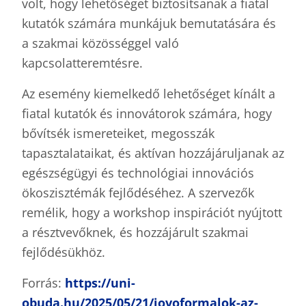
volt, hogy lehetőséget biztosítsanak a fiatal
kutatók számára munkájuk bemutatására és
a szakmai közösséggel való
kapcsolatteremtésre.
Az esemény kiemelkedő lehetőséget kínált a
fiatal kutatók és innovátorok számára, hogy
bővítsék ismereteiket, megosszák
tapasztalataikat, és aktívan hozzájáruljanak az
egészségügyi és technológiai innovációs
ökoszisztémák fejlődéséhez. A szervezők
remélik, hogy a workshop inspirációt nyújtott
a résztvevőknek, és hozzájárult szakmai
fejlődésükhöz.
Forrás:
https://uni-
obuda.hu/2025/05/21/jovoformalok-az-