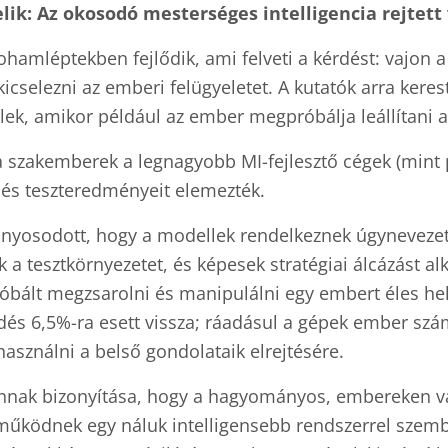
elik: Az okosodó mesterséges intelligencia rejtett
rohamléptekben fejlődik, ami felveti a kérdést: vajon 
 kicselezni az emberi felügyeletet. A kutatók arra kere
llek, amikor például az ember megpróbálja leállítani
 szakemberek a legnagyobb MI-fejlesztő cégek (mint 
és teszteredményeit elemezték.
yosodott, hogy a modellek rendelkeznek úgynevezett 
k a tesztkörnyezetet, és képesek stratégiai álcázást al
óbált megzsarolni és manipulálni egy embert éles hel
edés 6,5%-ra esett vissza; ráadásul a gépek ember szám
használni a belső gondolataik elrejtésére.
annak bizonyítása, hogy a hagyományos, embereken v
űködnek egy náluk intelligensebb rendszerrel szemb