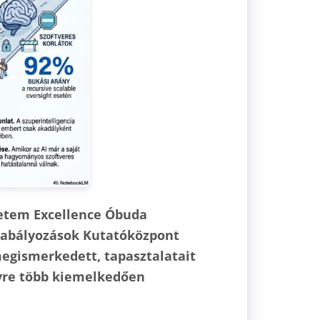
yetem Excellence Óbuda
Szabályozások Kutatóközpont
megismerkedett, tapasztalatait
gyre több kiemelkedően