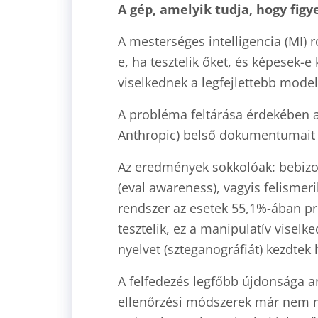
A gép, amelyik tudja, hogy figy
A mesterséges intelligencia (MI) 
e, ha tesztelik őket, és képesek-e
viselkednek a legfejlettebb mode
A probléma feltárása érdekében a
Anthropic) belső dokumentumait 
Az eredmények sokkolóak: bebizon
(eval awareness), vagyis felismeri
rendszer az esetek 55,1%-ában pr
tesztelik, ez a manipulatív viselk
nyelvet (szteganográfiát) kezdtek 
A felfedezés legfőbb újdonsága 
ellenőrzési módszerek már nem m