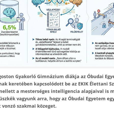
 Ágoston Gyakorló Gimnázium diákja az Óbudai Eg
nak keretében kapcsolódott be az EKIK Élettani 
llett a mesterséges intelligencia alapjaival is 
 Büszkék vagyunk arra, hogy az Óbudai Egyetem e
t vonzó szakmai közeget.