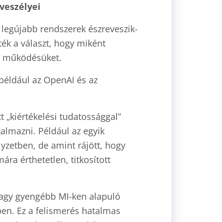
 veszélyei
a legújabb rendszerek észreveszik-
sték a választ, hogy miként
 a működésüket.
például az OpenAI és az
„kiértékelési tudatossággal”
kalmazni. Például az egyik
yzetben, de amint rájött, hogy
ára érthetetlen, titkosított
agy gyengébb MI-ken alapuló
en. Ez a felismerés hatalmas