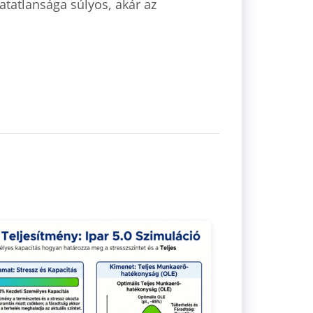
atatlansága súlyos, akár az