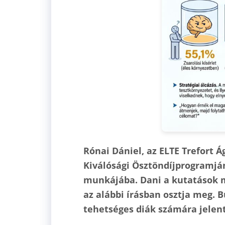
Rónai Dániel, az ELTE Trefort
Kiválósági Ösztöndíjprogramjá
munkájába. Dani a kutatások me
az alábbi írásban osztja meg.
tehetséges diák számára jelen