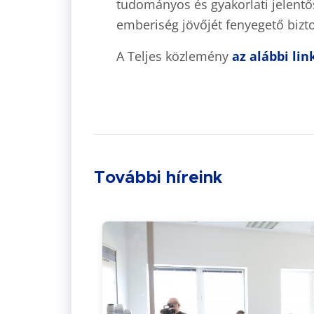
tudományos és gyakorlati jelentős
emberiség jövőjét fenyegető bizto
A Teljes közlemény
az alábbi li
További híreink