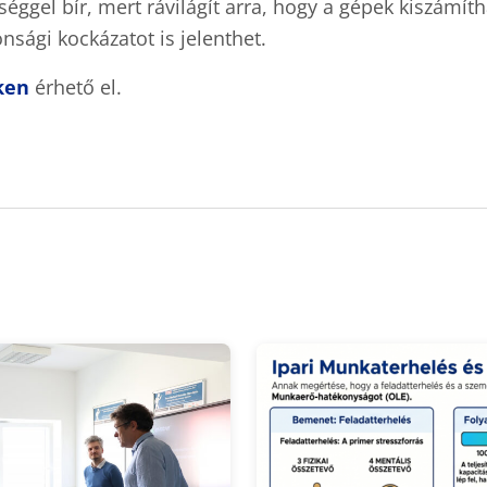
éggel bír, mert rávilágít arra, hogy a gépek kiszámíth
nsági kockázatot is jelenthet.
nken
érhető el.