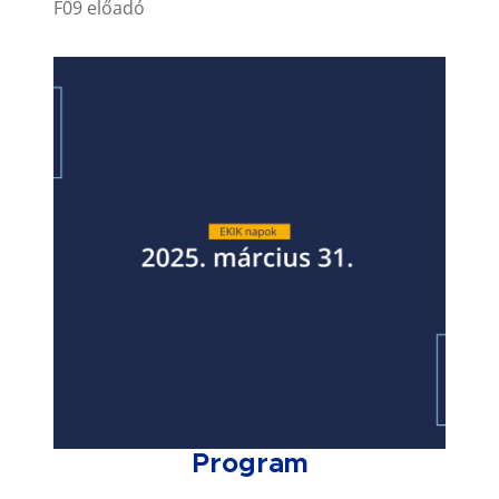
F09 előadó
Program