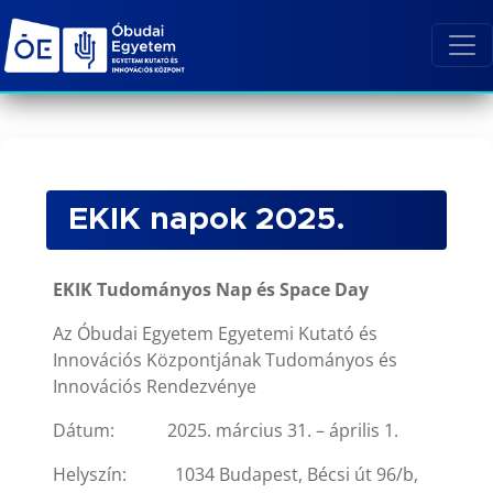
EKIK napok 2025.
EKIK Tudományos Nap és Space Day
Az Óbudai Egyetem Egyetemi Kutató és
Innovációs Központjának Tudományos és
Innovációs Rendezvénye
Dátum: 2025. március 31. – április 1.
Helyszín: 1034 Budapest, Bécsi út 96/b,