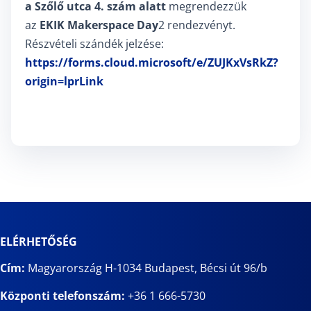
a Szőlő utca 4. szám alatt
megrendezzük
az
EKIK Makerspace Day
2 rendezvényt.
Részvételi szándék jelzése:
https://forms.cloud.microsoft/e/ZUJKxVsRkZ?
origin=lprLink
ELÉRHETŐSÉG
Cím:
Magyarország H-1034 Budapest, Bécsi út 96/b
Központi telefonszám:
+36 1 666-5730